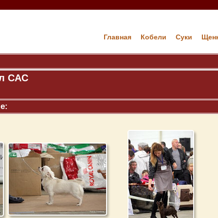
Главная
Кобели
Cуки
Щен
л САС
е: