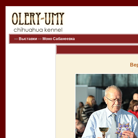
Выставки
Моно Сабанеевка
>>
>>
Ве