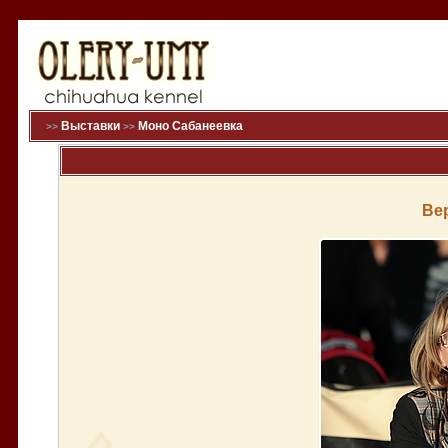
Выставки
Моно Сабанеевка
>>
>>
Ве